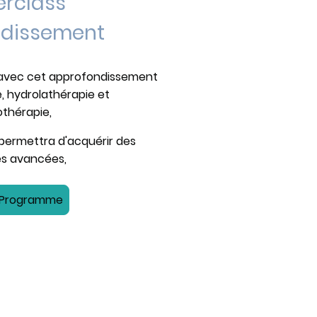
erclass
dissement
 avec cet approfondissement
 hydrolathérapie et
hérapie,
permettra d'acquérir des
s avancées,
 Programme