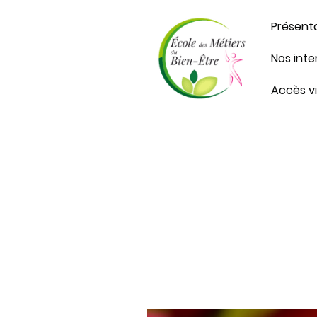
Présent
Nos int
Accès v