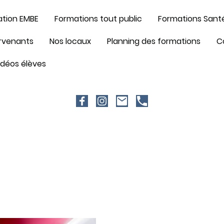
ation EMBE
Formations tout public
ervenants
Nos locaux
Planning des formations
C
idéos élèves
Qu'est ce que