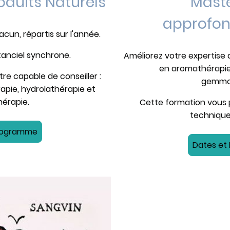
oduits Naturels
Mast
approfon
un, répartis sur l'année.
tanciel synchrone.
Améliorez votre expertise
en aromathérapie,
e capable de conseiller :
gemmot
apie, hydrolathérapie et
érapie.
Cette formation vous 
technique
Programme
Dates et