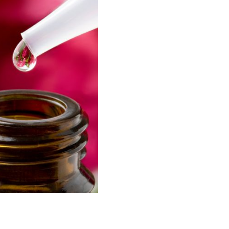
Produits Natu
Le Conseiller en produits
l’ensemble des prestatio
des huiles essentielles,
macérats mères de bour
phytothérapie en vente l
parapharmacies, les bout
compte de laboratoires 
spécialisés dans ces pr
Cela peut être égaleme
autre pratique au sein d
bien-être ou de santé.