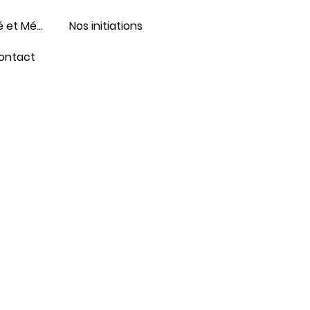
Formations Santé et Médico-social
Nos initiations
ontact
 le conseil en