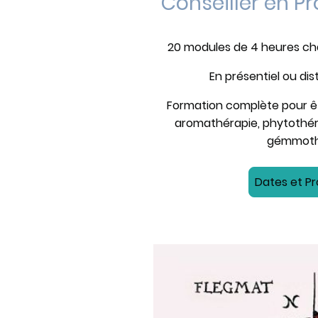
Conseiller en Pr
20 modules de 4 heures chac
En présentiel ou dis
Formation complète pour êtr
aromathérapie, phytothér
gémmoth
Dates et 