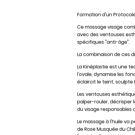
Formation d'un Protocole 
Ce massage visage combi
avec des ventouses esth
spécifiques "anti-âge".
La combinaison de ces d
La Kinéplastie est une te
l'ovale, dynamise les fon
éclaircit le teint, sculpte
Les ventouses esthétiques
palper-rouler, décrisper l
du visage responsables d
Le massage à l'huile va per
de Rose Musquée du Chili