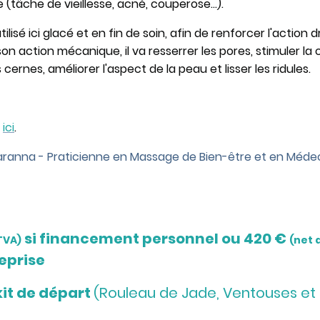
 (tâche de vieillesse, acné, couperose...).
ilisé ici glacé et en fin de soin, afin de renforcer l'action 
on action mécanique, il va resserrer les pores, stimuler la
cernes, améliorer l'aspect de la peau et lisser les ridules.
e
ic
i
.
aranna - Praticienne en Massage de Bien-être et en Médec
si financement personnel ou 420 €
TVA)
(net 
eprise
kit de départ
(Rouleau de Jade, Ventouses et 