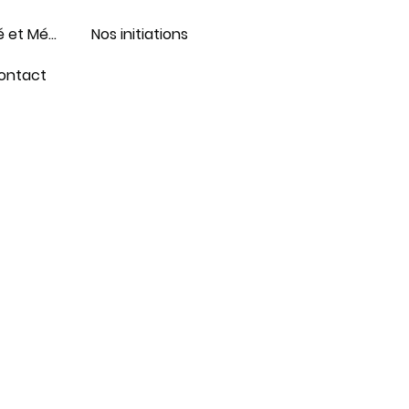
Formations Santé et Médico-social
Nos initiations
ontact