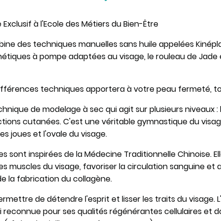
Exclusif à l'Ecole des Métiers du Bien-Être
ne des techniques manuelles sans huile appelées Kinéplas
étiques à pompe adaptées au visage, le rouleau de Jade e
ifférences techniques apportera à votre peau fermeté, to
chnique de modelage à sec qui agit sur plusieurs niveaux : l
ctions cutanées. C'est une véritable gymnastique du visage
 les joues et l'ovale du visage.
 sont inspirées de la Médecine Traditionnelle Chinoise. El
es muscles du visage, favoriser la circulation sanguine et ai
e la fabrication du collagène.
mettre de détendre l'esprit et lisser les traits du visage. L'h
 reconnue pour ses qualités régénérantes cellulaires et 